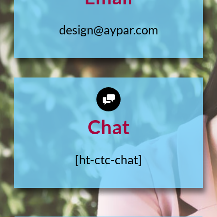
design@aypar.com
Chat
[ht-ctc-chat]